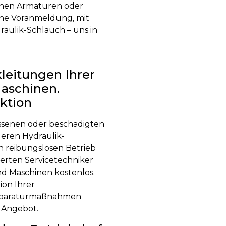
enen Armaturen oder
hne Voranmeldung, mit
aulik-Schlauch – uns in
leitungen Ihrer
aschinen.
ktion
issenen oder beschädigten
eren Hydraulik­
 reibungslosen Betrieb
ierten Servicetechniker
d Maschinen kostenlos.
ion Ihrer
Reparaturmaßnahmen
s Angebot.