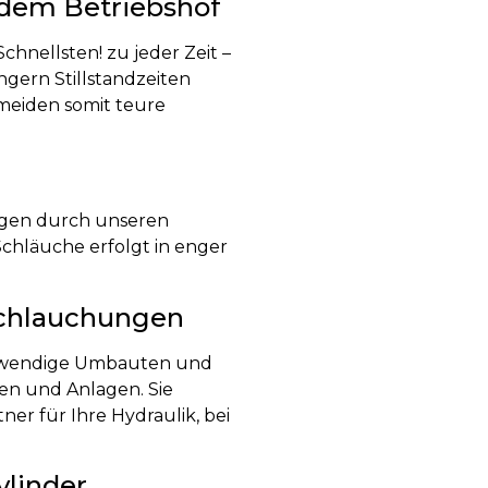
 dem Betriebshof
chnellsten! zu jeder Zeit –
ingern Stillstandzeiten
meiden somit teure
ngen durch unseren
Schläuche erfolgt in enger
chlauchungen
notwendige Umbauten und
n und Anlagen. Sie
er für Ihre Hydraulik, bei
ylinder